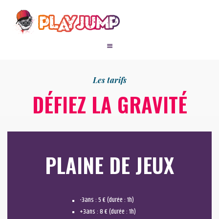
ACTIVITÉS
Les tarifs
FORMULES
ANNIVERSAIRES
DÉFIEZ LA GRAVITÉ
GROUPE
TARIFS
CONTACT
RÉSERVE TON
PLAINE DE JEUX
ANNIVERSAIRE
-3ans : 5 € (durée : 1h)
+3ans : 8 € (durée : 1h)