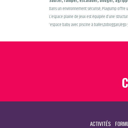
Sauter, ramper, escalader, bouger, agripp
Dans un environnement sécurisé, PlayJump offre un
L’espace plaine de jeux est équipée d’une structur
‘espace baby avec piscine à balles,toboggan,légo 
C
ACTIVITÉS
FORMU