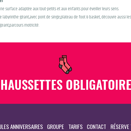
er
e surface adaptée aux tout-petits et aux enfants pour éveiller leurs sens.
e labyrinthe géant,avec pont de singe,plateau de foot & basket, découvre aussi les
geant,parcours motricité.
HAUSSETTES OBLIGATOIR
LES ANNIVERSAIRES
GROUPE
TARIFS
CONTACT
RÉSERVE 